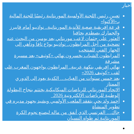
أخبار
تعيين رئيس اللجنة الأولمبية الموريتانية رئيسًا للجنة المالية
بـ«الأكنوا»
قرعة إفريقية صعبة للأندية الموريتانية.. نواذيبو أمام فايبرز
والجمارك يصطدم بحافيا
العثور على جثمان لاعب موريتاني بعد يومين من البحث عنه
تضحية من أجل المرابطون.. نواذيبو يودّع تافا وداهي إلى
الجهاز الفني للمنتخب
المرابطون الشباب يخسرون نهائي «كوتيف» بعد مسيرة
مشرفة
نهائي إفريقي بنكهة عربية.. المرابطون يواجهون المغرب على
لقب «كوتيف 2026»
بعد خمس سنوات من الغياب… الكدية يعود إلى الدوري
الممتاز
الاتحاد الموريتاني للرياضات الميكانيكية يختتم بنجاح البطولة
الوطنية للرياضات الإلكترونية 2026
أحمد ولد يحي يتفقد الملعب الأولمبي ويشيد بجهود مديره في
تطوير المنشأة
جاك… الفرنسي الذي أنفق من ماله ليصنع نجوم الكرة
الموريتانية ثم طواه النسيان
القائمة