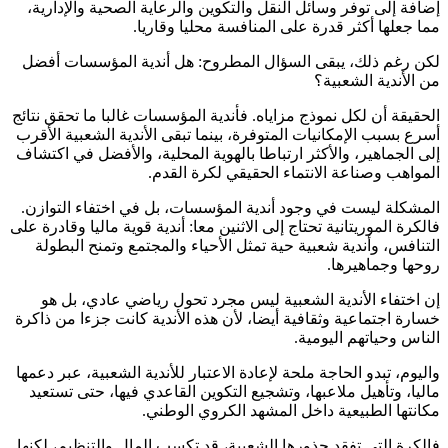
إضافة إلى توفر وسائل النقل والتكوين والرعاية الصحية والإدارية،
مما جعلها أكثر قدرة على المنافسة محليا وقاريا.
لكن رغم ذلك، يبقى السؤال المطروح: هل أندية المؤسسات أفضل
من الأندية الشعبية؟
الحقيقة أن لكل نموذج مزاياه. فأندية المؤسسات غالبا ما تحقق نتائج
أسرع بسبب الإمكانيات المتوفرة، بينما تبقى الأندية الشعبية الأقرب
إلى الجماهير، والأكثر ارتباطا بالهوية المحلية، والأفضل في اكتشاف
المواهب وصناعة الانتماء الحقيقي لكرة القدم.
المشكلة ليست في وجود أندية المؤسسات، بل في اختفاء التوازن.
فالكرة الموريتانية تحتاج إلى الاثنين معا: أندية قوية ماليا وقادرة على
التنافس، وأندية شعبية حية تمثل الأحياء والمجتمع وتمنح البطولة
روحها وجماهيرها.
إن اختفاء الأندية الشعبية ليس مجرد تحول رياضي عادي، بل هو
خسارة اجتماعية وثقافية أيضا، لأن هذه الأندية كانت جزءا من ذاكرة
الناس وحياتهم اليومية.
واليوم، تبدو الحاجة ملحة لإعادة الاعتبار للأندية الشعبية، عبر دعمها
ماليا، وتأهيل ملاعبها، وتشجيع التكوين القاعدي فيها، حتى تستعيد
مكانتها الطبيعية داخل المشهد الكروي الوطني.
فالكرة التي تفقد جذورها الشعبية، قد تكسب المال والتنظيم، لكنها