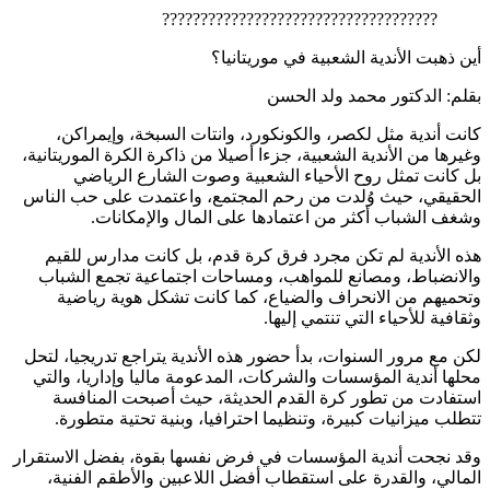
????????????????????????????????????
أين ذهبت الأندية الشعبية في موريتانيا؟
بقلم: الدكتور محمد ولد الحسن
كانت أندية مثل لكصر، والكونكورد، وانتات السبخة، وإيمراكن،
وغيرها من الأندية الشعبية، جزءا أصيلا من ذاكرة الكرة الموريتانية،
بل كانت تمثل روح الأحياء الشعبية وصوت الشارع الرياضي
الحقيقي، حيث وُلدت من رحم المجتمع، واعتمدت على حب الناس
وشغف الشباب أكثر من اعتمادها على المال والإمكانات.
هذه الأندية لم تكن مجرد فرق كرة قدم، بل كانت مدارس للقيم
والانضباط، ومصانع للمواهب، ومساحات اجتماعية تجمع الشباب
وتحميهم من الانحراف والضياع، كما كانت تشكل هوية رياضية
وثقافية للأحياء التي تنتمي إليها.
لكن مع مرور السنوات، بدأ حضور هذه الأندية يتراجع تدريجيا، لتحل
محلها أندية المؤسسات والشركات، المدعومة ماليا وإداريا، والتي
استفادت من تطور كرة القدم الحديثة، حيث أصبحت المنافسة
تتطلب ميزانيات كبيرة، وتنظيما احترافيا، وبنية تحتية متطورة.
وقد نجحت أندية المؤسسات في فرض نفسها بقوة، بفضل الاستقرار
المالي، والقدرة على استقطاب أفضل اللاعبين والأطقم الفنية،