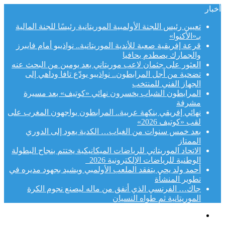
أخبار
تعيين رئيس اللجنة الأولمبية الموريتانية رئيسًا للجنة المالية
بـ«الأكنوا»
قرعة إفريقية صعبة للأندية الموريتانية.. نواذيبو أمام فايبرز
والجمارك يصطدم بحافيا
العثور على جثمان لاعب موريتاني بعد يومين من البحث عنه
تضحية من أجل المرابطون.. نواذيبو يودّع تافا وداهي إلى
الجهاز الفني للمنتخب
المرابطون الشباب يخسرون نهائي «كوتيف» بعد مسيرة
مشرفة
نهائي إفريقي بنكهة عربية.. المرابطون يواجهون المغرب على
لقب «كوتيف 2026»
بعد خمس سنوات من الغياب… الكدية يعود إلى الدوري
الممتاز
الاتحاد الموريتاني للرياضات الميكانيكية يختتم بنجاح البطولة
الوطنية للرياضات الإلكترونية 2026
أحمد ولد يحي يتفقد الملعب الأولمبي ويشيد بجهود مديره في
تطوير المنشأة
جاك… الفرنسي الذي أنفق من ماله ليصنع نجوم الكرة
الموريتانية ثم طواه النسيان
القائمة