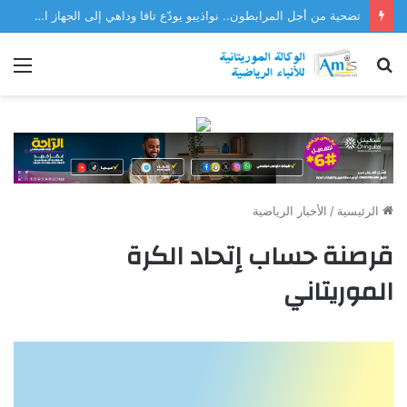
تضحية من أجل المرابطون.. نواذيبو يودّع تافا وداهي إلى الجهاز الفني للمنتخب
بحث
الق
عن
الرئيسية
/
الأخبار الرياضية
قرصنة حساب إتحاد الكرة
الموريتاني