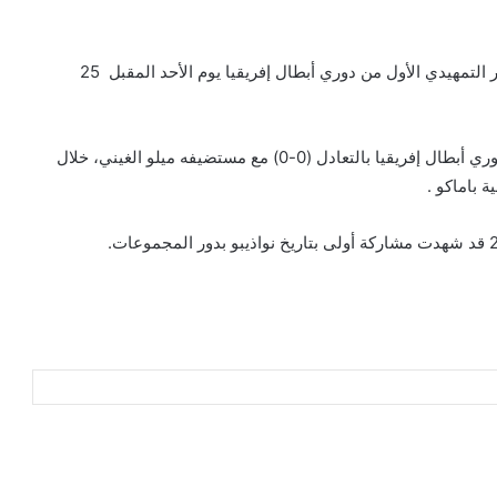
يستضيف نادي نواذيبو نظيره ميلو الغيني في مباراة إياب دور التمهيدي الأول من دوري أبطال إفريقيا يوم الأحد المقبل 25
وكان فريق نواذيبو قد استهل مشواره بالنسخة الجارية من دوري أبطال إفريقيا بالتعادل (0-0) مع مستضيفه ميلو الغيني، خلال
 باماكو .