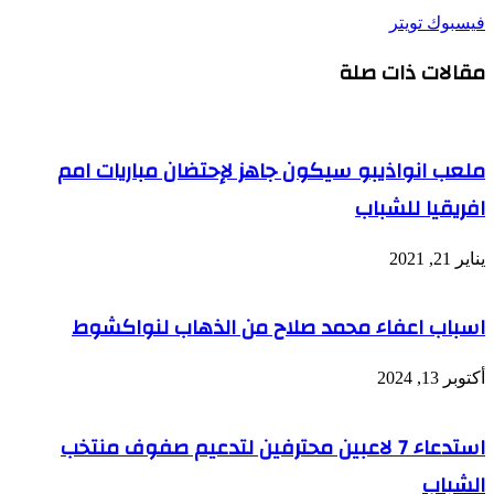
طباعة
لينكدإن
مشاركة
بينتيريست
فيسبوك
تويتر
عبر
مقالات ذات صلة
البريد
ملعب انواذيبو سيكون جاهز لإحتضان مباريات امم
افريقيا للشباب
يناير 21, 2021
اسباب اعفاء محمد صلاح من الذهاب لنواكشوط
أكتوبر 13, 2024
استدعاء 7 لاعبين محترفين لتدعيم صفوف منتخب
الشباب