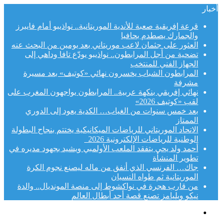
أخبار
قرعة إفريقية صعبة للأندية الموريتانية.. نواذيبو أمام فايبرز
والجمارك يصطدم بحافيا
العثور على جثمان لاعب موريتاني بعد يومين من البحث عنه
تضحية من أجل المرابطون.. نواذيبو يودّع تافا وداهي إلى
الجهاز الفني للمنتخب
المرابطون الشباب يخسرون نهائي «كوتيف» بعد مسيرة
مشرفة
نهائي إفريقي بنكهة عربية.. المرابطون يواجهون المغرب على
لقب «كوتيف 2026»
بعد خمس سنوات من الغياب… الكدية يعود إلى الدوري
الممتاز
الاتحاد الموريتاني للرياضات الميكانيكية يختتم بنجاح البطولة
الوطنية للرياضات الإلكترونية 2026
أحمد ولد يحي يتفقد الملعب الأولمبي ويشيد بجهود مديره في
تطوير المنشأة
جاك… الفرنسي الذي أنفق من ماله ليصنع نجوم الكرة
الموريتانية ثم طواه النسيان
من قارب هجرة في نواكشوط إلى منصة المونديال.. والدة
نيكو ويليامز تصنع قصة أحد أبطال العالم
القائمة