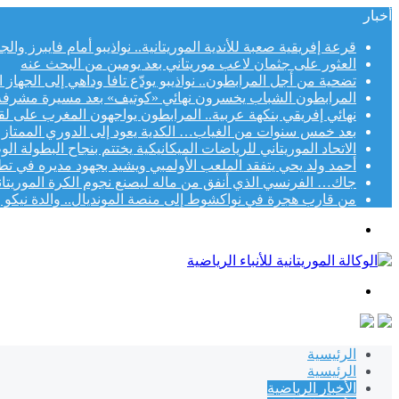
أخبار
قرعة إفريقية صعبة للأندية الموريتانية.. نواذيبو أمام فايبرز وا
العثور على جثمان لاعب موريتاني بعد يومين من البحث عنه
تضحية من أجل المرابطون.. نواذيبو يودّع تافا وداهي إلى الجهاز 
المرابطون الشباب يخسرون نهائي «كوتيف» بعد مسيرة مشرفة
نهائي إفريقي بنكهة عربية.. المرابطون يواجهون المغرب على لقب «
بعد خمس سنوات من الغياب… الكدية يعود إلى الدوري الممتاز
الاتحاد الموريتاني للرياضات الميكانيكية يختتم بنجاح البطولة الوطني
أحمد ولد يحي يتفقد الملعب الأولمبي ويشيد بجهود مديره في تط
جاك… الفرنسي الذي أنفق من ماله ليصنع نجوم الكرة الموريتاني
من قارب هجرة في نواكشوط إلى منصة المونديال.. والدة نيكو و
القائمة
بحث
عن
الرئيسية
الرئيسية
الأخبار الرياضية