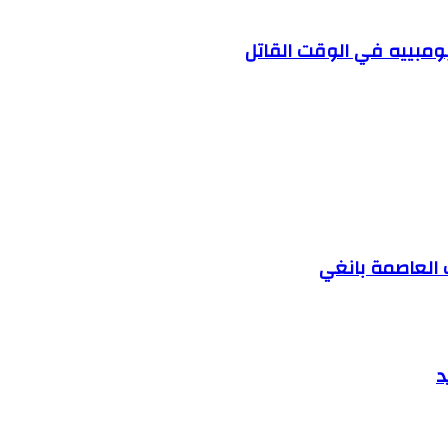
 العاصمة بانغي
د