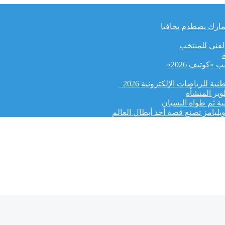
لجمارك يصطدم بحافيا
الفني للمنتخب
كوتيف 2026»
ة للرياضات الإلكترونية 2026
وير المنشأة
ة ثم طواه النسيان
يليامز تصنع قصة أحد أبطال العالم