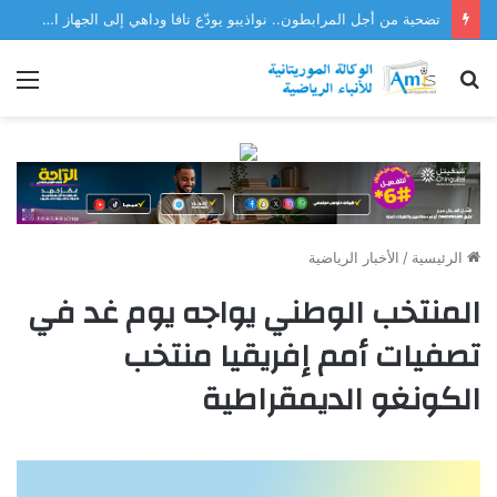
تضحية من أجل المرابطون.. نواذيبو يودّع تافا وداهي إلى الجهاز الفني للمنتخب
بحث
الق
عن
الرئيسية
/
الأخبار الرياضية
المنتخب الوطني يواجه يوم غد في
تصفيات أمم إفريقيا منتخب
الكونغو الديمقراطية