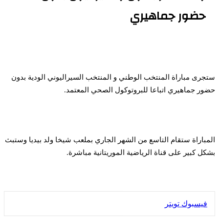
حضور جماهيري
ستجرى مباراة المنتخب الوطني و المنتخب السيراليوني الودية بدون
حضور جماهيري اتباعا للبروتوكول الصحي المعتمد.
المباراة ستقام التاسع من الشهر الجاري بملعب شيخا ولد بيديا وستبث
بشكل كبير على قناة الرياضية الموريتانية مباشرة.
طباعة
لينكدإن
مشاركة
بينتيريست
فيسبوك
تويتر
عبر