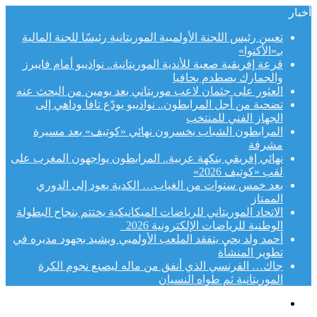
أخبار
تعيين رئيس اللجنة الأولمبية الموريتانية رئيسًا للجنة المالية
بـ«الأكنوا»
قرعة إفريقية صعبة للأندية الموريتانية.. نواذيبو أمام فايبرز
والجمارك يصطدم بحافيا
العثور على جثمان لاعب موريتاني بعد يومين من البحث عنه
تضحية من أجل المرابطون.. نواذيبو يودّع تافا وداهي إلى
الجهاز الفني للمنتخب
المرابطون الشباب يخسرون نهائي «كوتيف» بعد مسيرة
مشرفة
نهائي إفريقي بنكهة عربية.. المرابطون يواجهون المغرب على
لقب «كوتيف 2026»
بعد خمس سنوات من الغياب… الكدية يعود إلى الدوري
الممتاز
الاتحاد الموريتاني للرياضات الميكانيكية يختتم بنجاح البطولة
الوطنية للرياضات الإلكترونية 2026
أحمد ولد يحي يتفقد الملعب الأولمبي ويشيد بجهود مديره في
تطوير المنشأة
جاك… الفرنسي الذي أنفق من ماله ليصنع نجوم الكرة
الموريتانية ثم طواه النسيان
القائمة