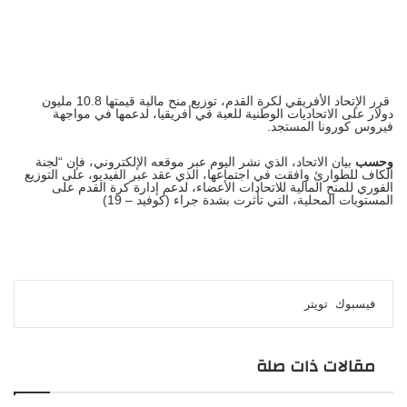
قرر الإتحاد الأفريقي لكرة القدم، توزيع منح مالية قيمتها 10.8 مليون
دولار على الاتحاديات الوطنية للعبة في أفريقيا، لدعمها في مواجهة
فيروس كورونا المستجد.
وحسب
بيان الاتحاد، الذي نشر اليوم عبر موقعه الإلكتروني، فإن “لجنة
الكاف للطوارئ وافقت في اجتماعها، الذي عقد عبر الفيديو، على التوزيع
الفوري للمنح المالية للاتحادات الأعضاء، لدعم إدارة كرة القدم على
المستويات المحلية، التي تأثرت بشدة جراء (كوفيد – 19)
لينكدإن
طباعة
مشاركة
بينتيريست
فيسبوك
تويتر
عبر
البريد
مقالات ذات صلة