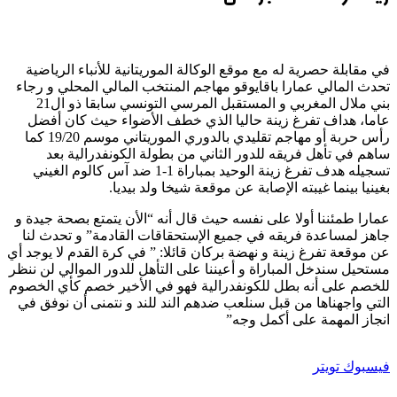
في مقابلة حصرية له مع موقع الوكالة الموريتانية للأنباء الرياضية
تحدث المالي عمارا باقايوقو مهاجم المنتخب المالي المحلي و رجاء
بني ملال المغربي و المستقبل المرسي التونسي سابقا ذو ال21
عاما، هداف تفرغ زينة حاليا الذي خطف الأضواء حيث كان أفضل
رأس حربة أو مهاجم تقليدي بالدوري الموريتاني موسم 19/20 كما
ساهم في تأهل فريقه للدور الثاني من بطولة الكونفدرالية بعد
تسجيله هدف تفرغ زينة الوحيد بمباراة 1-1 ضد آس كالوم الغيني
بغينيا بينما غيبته الإصابة عن موقعة شيخا ولد بيديا.
عمارا طمئننا أولا على نفسه حيث قال أنه “الأن يتمتع بصحة جيدة و
جاهز لمساعدة فريقه في جميع الإستحقاقات القادمة” و تحدث لنا
عن موقعة تفرغ زينة و نهضة بركان قائلا: ” في كرة القدم لا يوجد أي
مستحيل سندخل المباراة و أعيننا على التأهل للدور الموالي لن ننظر
للخصم على أنه بطل للكونفدرالية فهو في الأخير خصم كأي الخصوم
التي واجهناها من قبل سنلعب ضدهم الند للند و نتمنى أن نوفق في
انجاز المهمة على أكمل وجه”
طباعة
لينكدإن
مشاركة
بينتيريست
فيسبوك
تويتر
عبر