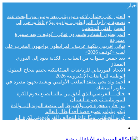
أخبار
العثور على جثمان لاعب موريتاني بعد يومين من البحث عنه
تضحية من أجل المرابطون.. نواذيبو يودّع تافا وداهي إلى
الجهاز الفني للمنتخب
المرابطون الشباب يخسرون نهائي «كوتيف» بعد مسيرة
مشرفة
نهائي إفريقي بنكهة عربية.. المرابطون يواجهون المغرب على
لقب «كوتيف 2026»
بعد خمس سنوات من الغياب… الكدية يعود إلى الدوري
الممتاز
الاتحاد الموريتاني للرياضات الميكانيكية يختتم بنجاح البطولة
الوطنية للرياضات الإلكترونية 2026
أحمد ولد يحي يتفقد الملعب الأولمبي ويشيد بجهود مديره في
تطوير المنشأة
جاك… الفرنسي الذي أنفق من ماله ليصنع نجوم الكرة
الموريتانية ثم طواه النسيان
من قارب هجرة في نواكشوط إلى منصة المونديال.. والدة
نيكو ويليامز تصنع قصة أحد أبطال العالم
كريم الجيلاني أمينًا عامًا للتحالف الفرنكوفوني لكرة اليد
القائمة