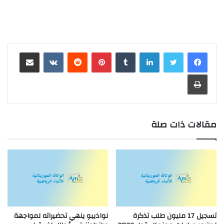
لينكدإن
بينتيريست
مشاركة عبر البريد
طباعة
مقالات ذات صلة
تسجيل 17 مليون طلب تذكرة
نواذيبو ينهي تحضيراته لمواجهة