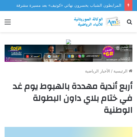
المرابطون الشباب يخسرون نهائي «كوتيف» بعد مسيرة مشرفة
بحث
الق
عن
الرئيسية
/
الأخبار الرياضية
أربع أندية مهددة بالهبوط يوم غد
في ختام بلاي داون البطولة
الوطنية