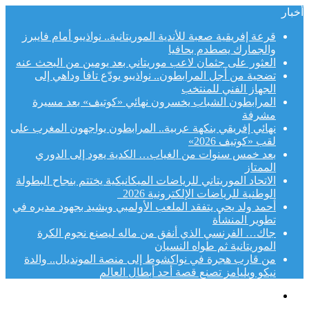
أخبار
قرعة إفريقية صعبة للأندية الموريتانية.. نواذيبو أمام فايبرز
والجمارك يصطدم بحافيا
العثور على جثمان لاعب موريتاني بعد يومين من البحث عنه
تضحية من أجل المرابطون.. نواذيبو يودّع تافا وداهي إلى
الجهاز الفني للمنتخب
المرابطون الشباب يخسرون نهائي «كوتيف» بعد مسيرة
مشرفة
نهائي إفريقي بنكهة عربية.. المرابطون يواجهون المغرب على
لقب «كوتيف 2026»
بعد خمس سنوات من الغياب… الكدية يعود إلى الدوري
الممتاز
الاتحاد الموريتاني للرياضات الميكانيكية يختتم بنجاح البطولة
الوطنية للرياضات الإلكترونية 2026
أحمد ولد يحي يتفقد الملعب الأولمبي ويشيد بجهود مديره في
تطوير المنشأة
جاك… الفرنسي الذي أنفق من ماله ليصنع نجوم الكرة
الموريتانية ثم طواه النسيان
من قارب هجرة في نواكشوط إلى منصة المونديال.. والدة
نيكو ويليامز تصنع قصة أحد أبطال العالم
القائمة