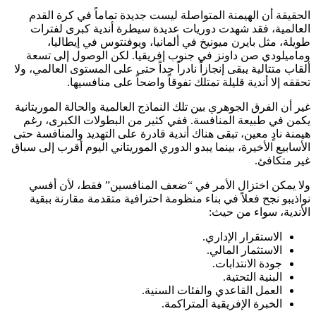
الحقيقة أن الهيمنة المتواصلة ليست جديدة تماماً في كرة القدم
العالمية، فقد شهدت دوريات عديدة سيطرة أندية كبرى لفترات
طويلة، مثل بايرن ميونيخ في ألمانيا، ويوفنتوس في إيطاليا،
وماميلودي صن داونز في جنوب إفريقيا. لكن الوصول إلى تسعة
ألقاب متتالية يبقى إنجازاً نادراً جداً حتى على المستوى العالمي، ولا
تحققه إلا أندية قليلة تمتلك تفوقاً واضحاً على منافسيها.
غير أن الفرق الجوهري بين تلك النماذج العالمية والحالة الموريتانية
يكمن في طبيعة المنافسة. ففي كثير من البطولات الكبرى، رغم
هيمنة نادٍ معين، تبقى هناك أندية قادرة على التهديد والمنافسة حتى
الأسابيع الأخيرة، بينما يبدو الدوري الموريتاني اليوم أقرب إلى سباق
غير متكافئ.
ولا يمكن اختزال الأمر في “ضعف المنافسين” فقط، لأن أفسي
نواذيبو نجح فعلاً في بناء منظومة احترافية متقدمة مقارنة ببقية
الأندية، سواء من حيث:
الاستقرار الإداري.
الاستثمار المالي.
جودة الانتدابات.
البنية التحتية.
العمل القاعدي والفئات السنية.
الخبرة الإفريقية المتراكمة.