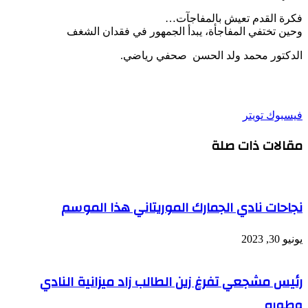
فكرة القدم تعيش بالمفاجآت…
وحين تختفي المفاجأة، يبدأ الجمهور في فقدان الشغف
الدكتور محمد ولد الحسن صحفي رياضي.
طباعة
لينكدإن
مشاركة
بينتيريست
فيسبوك
تويتر
عبر
مقالات ذات صلة
البريد
نجاحات نادي الجمارك الموريتاني هذا الموسم
يونيو 30, 2023
رئيس مشجعي تفرغ زين الطالب زاد ميزانية النادي
وطوره