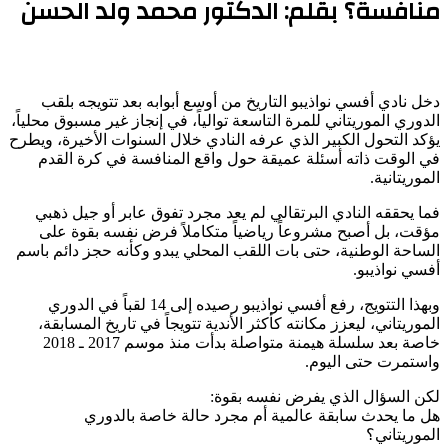
منافسة؟ بقلم: الدكتور محمد ولد الحسن
دخل نادي أفسي نواذيبو التاريخ من أوسع أبوابه بعد تتويجه بلقب
الدوري الموريتاني للمرة التاسعة توالياً، في إنجاز غير مسبوق محلياً،
يؤكد التحول الكبير الذي عرفه النادي خلال السنوات الأخيرة، ويطرح
في الوقت ذاته أسئلة عميقة حول واقع المنافسة في كرة القدم
الموريتانية.
فما يحققه النادي البرتقالي لم يعد مجرد تفوق عابر أو جيل ذهبي
مؤقت، بل أصبح مشروعاً رياضياً متكاملاً فرض نفسه بقوة على
الساحة الوطنية، حتى بات اللقب المحلي يبدو وكأنه حجز دائم باسم
أفسي نواذيبو.
وبهذا التتويج، رفع أفسي نواذيبو رصيده إلى 14 لقباً في الدوري
الموريتاني، ليعزز مكانته كأكثر الأندية تتويجاً في تاريخ المسابقة،
خاصة بعد سلسلة هيمنة متواصلة بدأت منذ موسم 2017 ـ 2018
واستمرت حتى اليوم.
لكن السؤال الذي يفرض نفسه بقوة:
هل ما يحدث سابقة عالمية أم مجرد حالة خاصة بالدوري
الموريتاني؟