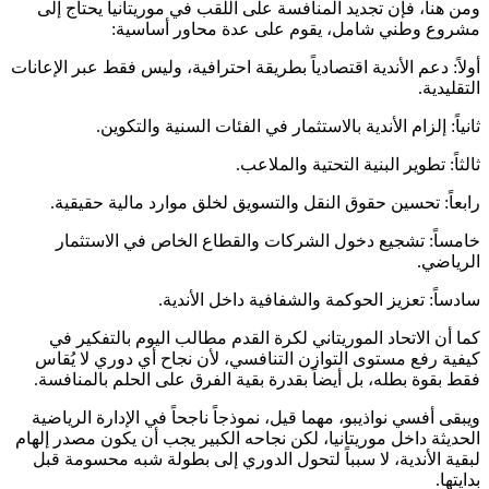
ومن هنا، فإن تجديد المنافسة على اللقب في موريتانيا يحتاج إلى
مشروع وطني شامل، يقوم على عدة محاور أساسية:
أولاً: دعم الأندية اقتصادياً بطريقة احترافية، وليس فقط عبر الإعانات
التقليدية.
ثانياً: إلزام الأندية بالاستثمار في الفئات السنية والتكوين.
ثالثاً: تطوير البنية التحتية والملاعب.
رابعاً: تحسين حقوق النقل والتسويق لخلق موارد مالية حقيقية.
خامساً: تشجيع دخول الشركات والقطاع الخاص في الاستثمار
الرياضي.
سادساً: تعزيز الحوكمة والشفافية داخل الأندية.
كما أن الاتحاد الموريتاني لكرة القدم مطالب اليوم بالتفكير في
كيفية رفع مستوى التوازن التنافسي، لأن نجاح أي دوري لا يُقاس
فقط بقوة بطله، بل أيضاً بقدرة بقية الفرق على الحلم بالمنافسة.
ويبقى أفسي نواذيبو، مهما قيل، نموذجاً ناجحاً في الإدارة الرياضية
الحديثة داخل موريتانيا، لكن نجاحه الكبير يجب أن يكون مصدر إلهام
لبقية الأندية، لا سبباً لتحول الدوري إلى بطولة شبه محسومة قبل
بدايتها.