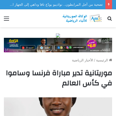
تضحية من أجل المرابطون.. نواذيبو يودّع تافا وداهي إلى الجهاز الفني للمنتخب
بحث
الق
عن
الرئيسية
/
الأخبار الرياضية
موريتانية تدير مباراة فرنسا وساموا
في كأس العالم