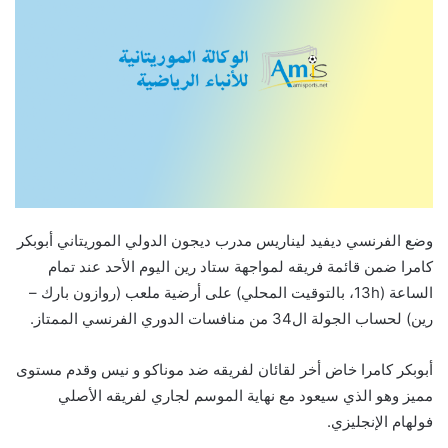
وضع الفرنسي ديفيد ليناريس مدرب ديجون الدولي الموريتاني أبوبكر
كامرا ضمن قائمة فريقه لمواجهة ستاد رين اليوم الأحد عند تمام
الساعة (13h، بالتوقيت المحلي) على أرضية ملعب (روازون بارك –
رين) لحساب الجولة ال34 من منافسات الدوري الفرنسي الممتاز.
أبوبكر كامرا خاض أخر لقائان لفريقه ضد موناكو و نيس وقدم مستوى
مميز وهو الذي سيعود مع نهاية الموسم لجاري لفريقه الأصلي
فولهام الإنجليزي.