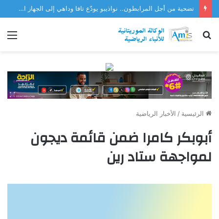
تضحية من أجل المرابطون.. نواذيبو يودّع تافا وداهي إلى الجهاز الفني للمنتخب
بحث
الق
عن
الرئيسية
/
الأخبار الرياضية
أبوبكر كامرا ضمن قائمة ديجون
لمواجهة ستاد رين