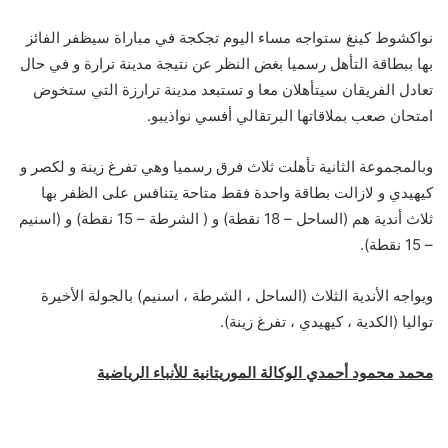
نواكشوط كينغ ستواجه مساء اليوم تجكجة في مباراة سيظفر الفائز
بها ببطاقة التأهل رسميا بغض النظر عن نتيجة مدينة ترارة و في حال
تعادل الفريقان سيتأهلان معا و تستبعد مدينة ترارزة التي ستخوض
امتحان صعب بملاقاتها البرتقالي أفسي نواذيبو.
وبالمجموعة الثانية تأهلت ثلاث فرق رسميا وهي تفرغ زينة و لكصر و
كيهيدي و لازالت بطاقة واحدة فقط متاحة يتنافس على الظفر بها
ثلاث أندية هم (الساحل – 18 نقطة) و ( الشرطة – 15 نقطة) و (اسنيم
– 15 نقطة).
ويواجه الأندية الثلاث (الساحل ، الشرطة ، اسنيم) بالجولة الأخيرة
تواليا (الكدية ، كيهيدي ، تفرغ زينة).
محمد محمود أحمدي الوكالة الموريتانية للأنباء الرياضية