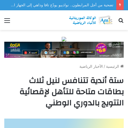
تضحية من أجل المرابطون.. نواذيبو يودّع تافا وداهي إلى الجهاز الفني للمنتخب
بحث
الق
عن
الرئيسية
/
الأخبار الرياضية
ستة أندية تتنافس لنيل ثلاث
بطاقات متاحة للتأهل لإقصائية
التتويج بالدوري الوطني