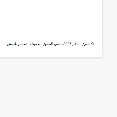
© حقوق النشر 2026، جميع الحقوق محفوظة، تصميم
بلعمش
تويتر
فيسبوك
تيلقرام
واتساب
زر
الذهاب
إلى
الأعلى