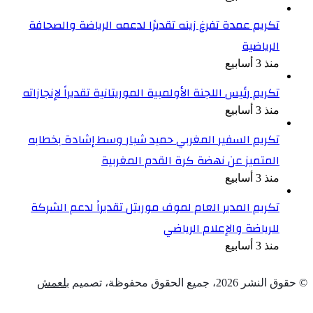
تكريم عمدة تفرغ زينه تقديرًا لدعمه الرياضة والصحافة
الرياضية
منذ 3 أسابيع
تكريم رئيس اللجنة الأولمبية الموريتانية تقديراً لإنجازاته
منذ 3 أسابيع
تكريم السفير المغربي حميد شبار وسط إشادة بخطابه
المتميز عن نهضة كرة القدم المغربية
منذ 3 أسابيع
تكريم المدير العام لموف موريتل تقديراً لدعم الشركة
للرياضة والإعلام الرياضي
منذ 3 أسابيع
© حقوق النشر 2026، جميع الحقوق محفوظة، تصميم
بلعمش
زر
تويتر
تيلقرام
واتساب
فيسبوك