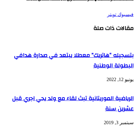
طباعة
لينكدإن
مشاركة
بينتيريست
فيسبوك
تويتر
عبر
مقالات ذات صلة
البريد
بتسجيله “هاتريك” معطلا يبتعد في صدارة هدافي
البطولة الوطنية
يونيو 12, 2022
الرياضية الموريتانية تبث لقاء مع ولد يحي اجري قبل
عشرين سنة
سبتمبر 3, 2019