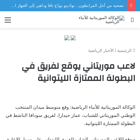
تضحية من أجل المرابطون.. نواذيبو يودّع تافا وداهي إلى الجهاز الفني للمنتخب
بحث
الق
عن
الرئيسية
/
الأخبار الرياضية
لاعب موريتاني يوقع لفريق في
البطولة الممتازة الليتوانية
الوكالة الموريتانية للأنباء الرياضية: وقع متوسط ميدان المنتخب
الوطني الموريتاني للشباب، عمار حيدارا، لفريق سودافا الناشط في
البطولة الممتازة الليتوانية.
و وقع اللاعب الموريتاني الشاب للفريق الليتواني على سبيل الإعارة