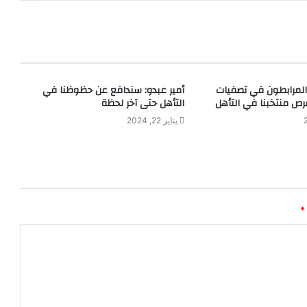
لمرابطون في تصفيات
أمير عبدو: سندافع عن حظوظنا في
رص منتخبنا في التأهل
التأهل حتى آخر لحظة
يناير 22, 2024
*