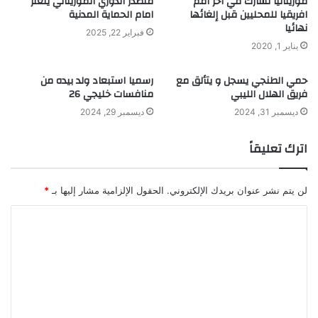
موريتانيا تشارك في آخر امم
متصدر الدوري الموريتاني يتعثر
افريقيا للمحليين قبل إلغائها
امام الحماية المدنية
نهائيا
فبراير 22, 2025
يناير 1, 2020
حمي الطنجي يسجل و يتألق مع
رسميا استبعاد ولد بيده من
فريق الهلال الليبي
منافسات خليجي 26
ديسمبر 31, 2024
ديسمبر 29, 2024
اترك تعليقاً
لن يتم نشر عنوان بريدك الإلكتروني.
الحقول الإلزامية مشار إليها بـ
*
ا
ل
ت
ع
ل