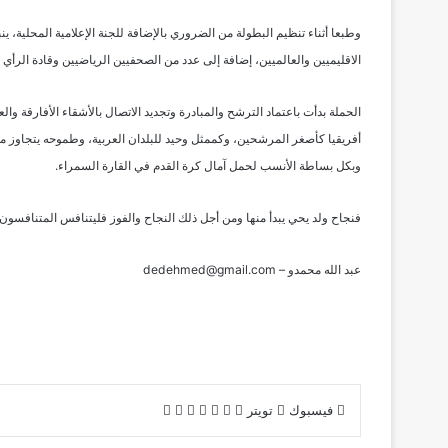
وطبعا أثناء تنظيم البطولة من الضروري بالإضافة للجنة الإعلامية المحلية،
الاقليميين والعالميين، إضافة إلى عدد من الصحفيين الرياضيين وقادة الرأي
الحملة بدأت باعتماد الترشح والمبادرة وتجديد الاتصال بالأشقاء الأفارقة
أفريقيا كأصغر المرشحين، وكممثل وحيد للبلدان العربية، وطموحه يتجاوز مج
وبكل بساطة الأنسب لحمل آمال كرة القدم في القارة السمراء.
فنجاح ولد يحي يبدأ منها ومن أجل ذلك النجاح والفوز فليتنافس المتنافسو
عبد الله محمدو – dedehmed@gmail.com
لينكدإن
بينتيريست
طباعة
مشاركة
فيسبوك
تويتر
عبر