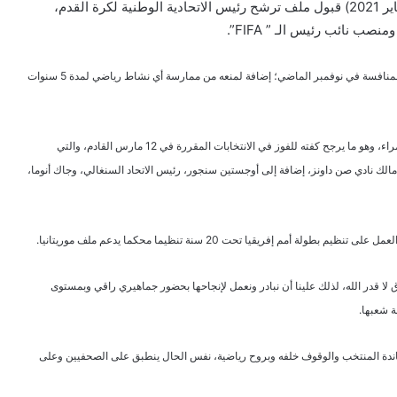
أعلن الاتحاد الدولي لكرة القدم ” FIFA” مساء الثلاثاء (26 يناير 2021) قبول ملف ترشح رئيس الاتحادية الوطنية لكرة القدم،
وسيخلف الفائز في الانتخابات الملغاشي أحمد أحمد، الذي تم استبعاده من المنافسة في نوفمبر الماضي؛ إضافة لمنعه من ممارسة أي نشاط رياضي لمدة 5 سنوات
المرشح الموريتاني أحمد ولد يحي يحظى بدعم عدة اتحادات في القارة السمراء، وهو ما يرجح كفته للفوز في الانتخابات المقررة في 12 مارس القادم، والتي
لك نادي صن داونز، إضافة إلى أوجستين سنجور، رئيس الاتحاد السنغالي، وجاك أنوما،
 إفريقيا تحت 20 سنة تنظيما محكما يدعم ملف موريتانيا.
ا قدر الله، لذلك علينا أن نبادر ونعمل لإنجاحها بحضور جماهيري راقي وبمستوى
ة شعبها.
اندة المنتخب والوقوف خلفه وبروح رياضية، نفس الحال ينطبق على الصحفيين وعلى