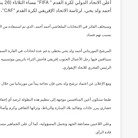
أحمد ولد يحي، لرئاسة الاتحاد الإفريقي لكرة القدم “CAF”، ومنصب نائب رئيس الـ ” FIFA”.
بسبب تهم فساد.
سينافس فيها رجل الأعمال الجنوب إفريقي فاحش الثراء باتريس موتسيبيه ما
الرئيس الفخري للاتحاد الإيفواري.
ومع الإعلان عن اعتماد ترشح ولد يحي فإن نجاحه يبدأ من موريتانيا من خلال العمل على تنظيم بطولة أمم
طبعا ستكون أعين المنافسين موجهة إلى تنظيم هذه البطولة لرصد أي إخفاق ل
حضاري يبرز عادات وتقاليد بلاد المنارة والرباط، وثرائها الثقافي وكرم وأصال
وعلى اللاعبين مضاعفة الجهد وتحمل المسؤولية، كما أن على الجماهير مس
قادة الرأي.