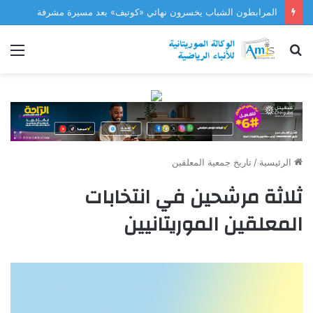
المرابطون الشباب يخسرون نهائي «كوتيف» بعد مسيرة مشرفة
بحث
الق
عن
الرئيسية
/
تاريخ جمعية المعلقين
ثلاثة مرشحين في انتخابات
المعلقين الموريتانيين