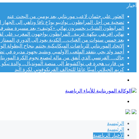
أخبار
العثور على جثمان لاعب موريتاني بعد يومين من البحث عنه
تضحية من أجل المرابطون.. نواذيبو يودّع تافا وداهي إلى الجهاز 
المرابطون الشباب يخسرون نهائي «كوتيف» بعد مسيرة مشرفة
نهائي إفريقي بنكهة عربية.. المرابطون يواجهون المغرب على لقب «
بعد خمس سنوات من الغياب… الكدية يعود إلى الدوري الممتاز
الاتحاد الموريتاني للرياضات الميكانيكية يختتم بنجاح البطولة الوطني
أحمد ولد يحي يتفقد الملعب الأولمبي ويشيد بجهود مديره في تط
جاك… الفرنسي الذي أنفق من ماله ليصنع نجوم الكرة الموريتاني
من قارب هجرة في نواكشوط إلى منصة المونديال.. والدة نيكو و
كريم الجيلاني أمينًا عامًا للتحالف الفرنكوفوني لكرة اليد
القائمة
بحث
عن
الرئيسية
الرئيسية
الأخبار الرياضية