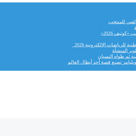
الفني للمنتخب
كوتيف 2026»
ة للرياضات الإلكترونية 2026
وير المنشأة
ة ثم طواه النسيان
يليامز تصنع قصة أحد أبطال العالم