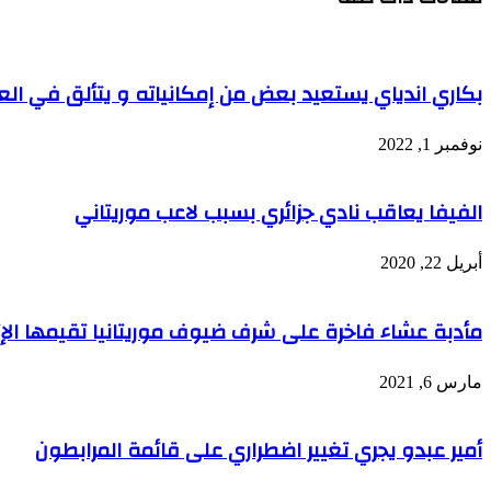
بكاري اندياي يستعيد بعض من إمكانياته و يتألق في الع
نوفمبر 1, 2022
الفيفا يعاقب نادي جزائري بسبب لاعب موريتاني
أبريل 22, 2020
مأدبة عشاء فاخرة على شرف ضيوف موريتانيا تقيمها الإت
مارس 6, 2021
أمير عبدو يجري تغيير اضطراري على قائمة المرابطون