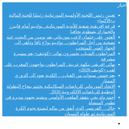
أخبار
تعيين رئيس اللجنة الأولمبية الموريتانية رئيسًا للجنة المالية
بـ«الأكنوا»
قرعة إفريقية صعبة للأندية الموريتانية.. نواذيبو أمام فايبرز
والجمارك يصطدم بحافيا
العثور على جثمان لاعب موريتاني بعد يومين من البحث عنه
تضحية من أجل المرابطون.. نواذيبو يودّع تافا وداهي إلى
الجهاز الفني للمنتخب
المرابطون الشباب يخسرون نهائي «كوتيف» بعد مسيرة
مشرفة
نهائي إفريقي بنكهة عربية.. المرابطون يواجهون المغرب على
لقب «كوتيف 2026»
بعد خمس سنوات من الغياب… الكدية يعود إلى الدوري
الممتاز
الاتحاد الموريتاني للرياضات الميكانيكية يختتم بنجاح البطولة
الوطنية للرياضات الإلكترونية 2026
أحمد ولد يحي يتفقد الملعب الأولمبي ويشيد بجهود مديره في
تطوير المنشأة
جاك… الفرنسي الذي أنفق من ماله ليصنع نجوم الكرة
الموريتانية ثم طواه النسيان
القائمة