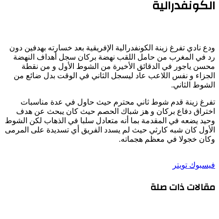
الكونفدرالية
ودع نادي تفرغ زينة الكونفدرالية الإفريقية بعد خسارته بهدفين دون
رد في المغرب من حامل اللقب نهضة بركان سجل أهداف النهضة
محسن ياجور في الدقائق الأخيرة من الشوط الأول و من نقطة
الجزاء و نفس اللاعب عاد ليسجل الثاني في الوقت بدل ضائع من
الشوط الثاني.
تفرغ زينة قدم شوط ثاني محترم حيث حاول في عدة مناسبات
اختراق دفاع بركان و هز شباك الحصم حيث كان يبحث عن هدف
وحيد يضعه في المقدمة بما أنه متعادل سلبا في الذهاب لكن الشوط
الأول كان شبه كارثي حيث لم يسدد الفريق أي تسديدة على المرمى
وكان خجولا في معظم هجماته.
طباعة
لينكدإن
مشاركة
بينتيريست
فيسبوك
تويتر
عبر
مقالات ذات صلة
البريد