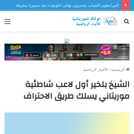
المرابطون الشباب يخسرون نهائي «كوتيف» بعد مسيرة مشرفة
بحث
الق
عن
الرئيسية
/
الأخبار الرياضية
الشيخ بلخير أول لاعب شاطئية
موريتاني يسلك طريق الاحتراف