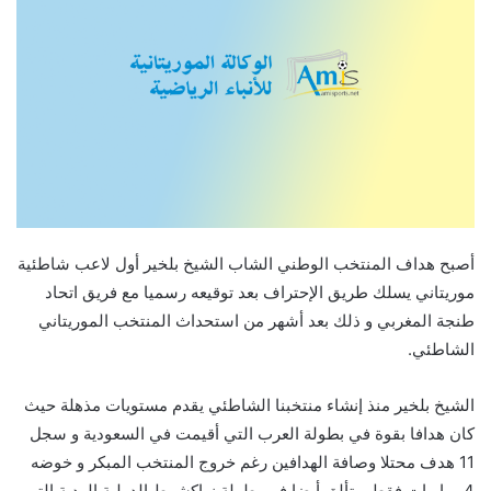
أصبح هداف المنتخب الوطني الشاب الشيخ بلخير أول لاعب شاطئية
موريتاني يسلك طريق الإحتراف بعد توقيعه رسميا مع فريق اتحاد
طنجة المغربي و ذلك بعد أشهر من استحداث المنتخب الموريتاني
الشاطئي.
الشيخ بلخير منذ إنشاء منتخبنا الشاطئي يقدم مستويات مذهلة حيث
كان هدافا بقوة في بطولة العرب التي أقيمت في السعودية و سجل
11 هدف محتلا وصافة الهدافين رغم خروج المنتخب المبكر و خوضه
4 مباريات فقط و تألق أيضا في بطولة نواكشوط الدولية الودية التي