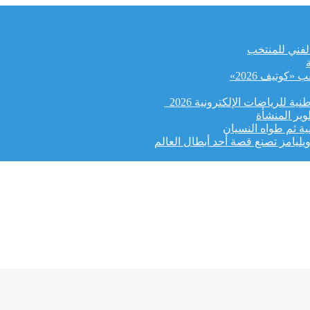
الفني للمنتخب
كوتيف 2026»
ة للرياضات الإلكترونية 2026
وير المنشأة
ة ثم طواه النسيان
يليامز تصنع قصة أحد أبطال العالم