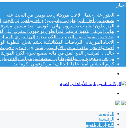
أخبار
العثور على جثمان لاعب موريتاني بعد يومين من البحث عنه
تضحية من أجل المرابطون.. نواذيبو يودّع تافا وداهي إلى الجهاز 
المرابطون الشباب يخسرون نهائي «كوتيف» بعد مسيرة مشرفة
نهائي إفريقي بنكهة عربية.. المرابطون يواجهون المغرب على لقب «
بعد خمس سنوات من الغياب… الكدية يعود إلى الدوري الممتاز
الاتحاد الموريتاني للرياضات الميكانيكية يختتم بنجاح البطولة الوطني
أحمد ولد يحي يتفقد الملعب الأولمبي ويشيد بجهود مديره في تط
جاك… الفرنسي الذي أنفق من ماله ليصنع نجوم الكرة الموريتاني
من قارب هجرة في نواكشوط إلى منصة المونديال.. والدة نيكو و
كريم الجيلاني أمينًا عامًا للتحالف الفرنكوفوني لكرة اليد
القائمة
بحث
عن
الرئيسية
الرئيسية
الأخبار الرياضية