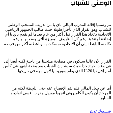
الوطني للشباب
تم رسميا إقالة المدرب المالي باي با من تدريب المنتخب الوطني
للشباب وهو القرار الذي تأخرا طويلا حيث طالب الجمهور الرياضي
الاتحادية باتخاذ هذا القرار قبل أكثر من عام بعدما لم يقدم باي با أي
إضافة لمنتخبنا رغم كل الظروف المميزة التي وضع بها و رغم
تكلفته الباهظة إلى أن الاتحادية تمسكت به و اعطته أكثر من فرصة.
القرار الأن غالبا سيكون في مصلحة منتخبنا من ناحية لكنه أيضا أتى
في وقت حرج جدا حيث سيشارك الشباب بعد بضعة أشهر في كأس
أمم إفريقيا U-20 الذي يقام بموريتانيا لأول مرة في تاريخها.
أما عن بديل المالي فلم يتم الإفصاح عنه حتى اللحظة لكنه من
المرجح أن يكون الكاميروني انجويا موريل مدرب أفسي انواذيبو
السابق.
طباعة
لينكدإن
مشاركة
بينتيريست
فيسبوك
تويتر