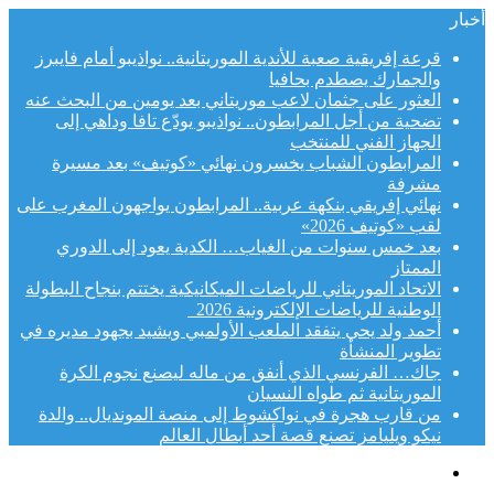
أخبار
قرعة إفريقية صعبة للأندية الموريتانية.. نواذيبو أمام فايبرز
والجمارك يصطدم بحافيا
العثور على جثمان لاعب موريتاني بعد يومين من البحث عنه
تضحية من أجل المرابطون.. نواذيبو يودّع تافا وداهي إلى
الجهاز الفني للمنتخب
المرابطون الشباب يخسرون نهائي «كوتيف» بعد مسيرة
مشرفة
نهائي إفريقي بنكهة عربية.. المرابطون يواجهون المغرب على
لقب «كوتيف 2026»
بعد خمس سنوات من الغياب… الكدية يعود إلى الدوري
الممتاز
الاتحاد الموريتاني للرياضات الميكانيكية يختتم بنجاح البطولة
الوطنية للرياضات الإلكترونية 2026
أحمد ولد يحي يتفقد الملعب الأولمبي ويشيد بجهود مديره في
تطوير المنشأة
جاك… الفرنسي الذي أنفق من ماله ليصنع نجوم الكرة
الموريتانية ثم طواه النسيان
من قارب هجرة في نواكشوط إلى منصة المونديال.. والدة
نيكو ويليامز تصنع قصة أحد أبطال العالم
القائمة