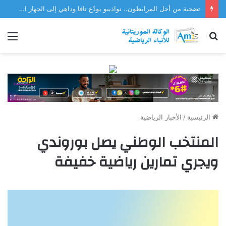
تضحية من أجل المرابطون.. نواذيبو يودّع تافا وداهي إلى الجهاز الفني للمنتخب
بحث
الق
عن
الرئيسية
/
الأخبار الرياضية
المنتخب الوطني يصل بوروندي
ويجري تمارين رياضية خفيفة