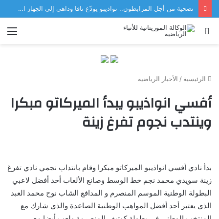
تضحية من أجل المرابطون.. نواذيبو يودّع تافا وداهي إلى الجهاز الفني للمنتخب
بحث
الق
عن
الرئيسية
/
الأخبار الرياضية
أفسي انواذيبو يبدأ الميركاتو مبكرا
وينتدب نجوم تفرغ زينة
بدأ نادي أفسي انواذيبو الميركاتو مبكرا وقام بانتداب نجمي نادي تفرغ
زينة سويدي محمد نجم خط الوسط وصانع الألعاب أحد أفضل لاعبي
البطولة الوطنية الموسم المنصرم و المدافع الشاب نوح محمد العبد
الذي يعتبر أحد أفضل المواهب الوطنية الصاعدة والذي شارك مع
المنتخب الوطني في بطولة كوتيف المنصرمة ولعب أيضا مع