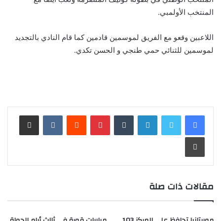
المنتخب الأولمبي.
اللاعبين وقعو مع الفريق لموسمين قادمين كما قام النادي بالتجديد
لموسمين للثنائي حمي طنجي و الحسن تكدي.
لينكدإن
بينتيريست
مشاركة عبر البريد
طباعة
مقالات ذات صلة
موريتانيا تحافظ على المركز 103
مباريات قوية في ثالث أيام الجولة