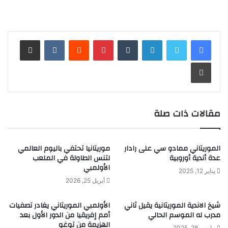
لينكدإن
بينتيريست
مشاركة عبر البريد
طباعة
مقالات ذات صلة
الموريتاني ممادو سي على رادار
موريتانيا تحتفي باليوم العالمي
عدة أندية أوروبية
لتنس الطاولة في الملعب
الأولمبي
يناير 12, 2025
أبريل 25, 2026
شيخ الاندية الموريتانية يقيل ثاني
الأولمبي الموريتاني يغادر تصفيات
مدرب له الموسم الحالي
أمم إفريقيا من الدور الأول بعد
الهزيمة من توغو
مارس 28, 2025