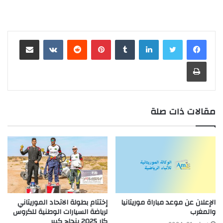
لينكدإن
بينتيريست
مشاركة عبر البريد
طباعة
مقالات ذات صلة
الإعلان عن موعد مباراة موريتانيا
إختتام بطولة الاتحاد الموريتاني
والمغرب
لرياضة السيارات الوطنية للكروس
كار 2025 بنجاح كبير