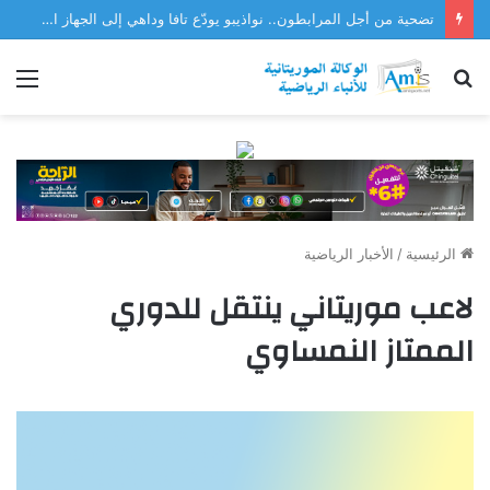
تضحية من أجل المرابطون.. نواذيبو يودّع تافا وداهي إلى الجهاز الفني للمنتخب
بحث
الق
عن
الرئيسية
/
الأخبار الرياضية
لاعب موريتاني ينتقل للدوري
الممتاز النمساوي