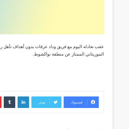
عقب
تعادله
اليوم
مع
فريق
وداد
عرفات
بدون
أهداف
تأهل
رس
الموريتاني
الممتاز
عن
منطقة
نواكشوط
.
لينكدإن
فيسبوك
تويتر