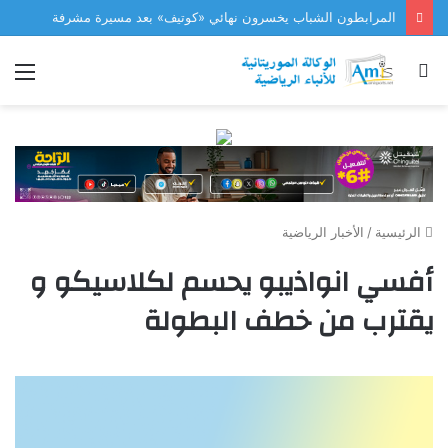
المرابطون الشباب يخسرون نهائي «كوتيف» بعد مسيرة مشرفة
بحث
الق
عن
الرئيسية
/
الأخبار الرياضية
أفسي انواذيبو يحسم لكلاسيكو و
يقترب من خطف البطولة