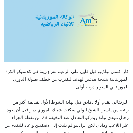
فاز أفسي نواذيبو قبل قليل على الزعيم تفرغ زينة في كلاسيكو الكرة
الموريتانية بنتيجة هدفين لهدف ليقترب من خطف بطولة الدوري
الموريتاني السوبر درجة أولى.
البرتقالي تقدم أولا دقائق قبل نهاية الشوط الأول بقذيفة أكثر من
رائعة من ياسين الشيخ الولي سكنت شباك ناموري دياو قبل أن يعود
رجال مودي نيانغ ويدركو التعادل عند الدقيقة 73 من نقطة الجزاء
علر اللاعب ودادي لكن انواذيبو لم يلبث إلى دقيقتين و عاد للتقدم من
جديد بهدف لاعبه حمي طنجي بعد عرض مميز من الصغير بكاي واد.