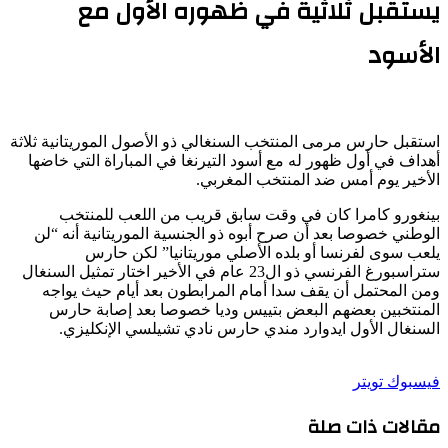
يستقبل ثلاثية في ظهوره الأول مع
الأسود
استقبل حارس مرمى المنتخب السنغالي ذو الأصول الموريتانية ثلاثة
أهداف في أول ظهور له مع أسود التيرنغا في المباراة التي خاضها
الأخير يوم أمس ضد المنتخب المغربي.
بينغورو كامرا كان في وقت سابق قريب من اللعب للمنتخب
الوطني خصوصا بعد أن صرح أبوه ذو الجنسية الموريتانية أنه “لن
يلعب سوى لفرنسا أو بلده الأصلي موريتانيا” لكن حارس
ستراسبورغ الفرنسي ذو ال23 عام في الأخير اختار تمثيل السنغال
ومن المحتمل أن يقف سدا أمام المرابطون بعد أيام حيث يواجه
المنتخبين بعضهم البعض بتييس وديا خصوصا بعد إصابة حارس
السنغال الأول ايدوارد مندي حارس نادي تشيلسي الإنكليزي.
طباعة
لينكدإن
مشاركة
بينتيريست
فيسبوك
تويتر
عبر
مقالات ذات صلة
البريد