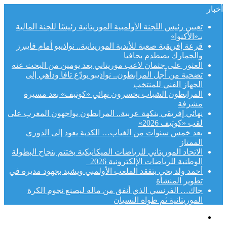
أخبار
تعيين رئيس اللجنة الأولمبية الموريتانية رئيسًا للجنة المالية
بـ«الأكنوا»
قرعة إفريقية صعبة للأندية الموريتانية.. نواذيبو أمام فايبرز
والجمارك يصطدم بحافيا
العثور على جثمان لاعب موريتاني بعد يومين من البحث عنه
تضحية من أجل المرابطون.. نواذيبو يودّع تافا وداهي إلى
الجهاز الفني للمنتخب
المرابطون الشباب يخسرون نهائي «كوتيف» بعد مسيرة
مشرفة
نهائي إفريقي بنكهة عربية.. المرابطون يواجهون المغرب على
لقب «كوتيف 2026»
بعد خمس سنوات من الغياب… الكدية يعود إلى الدوري
الممتاز
الاتحاد الموريتاني للرياضات الميكانيكية يختتم بنجاح البطولة
الوطنية للرياضات الإلكترونية 2026
أحمد ولد يحي يتفقد الملعب الأولمبي ويشيد بجهود مديره في
تطوير المنشأة
جاك… الفرنسي الذي أنفق من ماله ليصنع نجوم الكرة
الموريتانية ثم طواه النسيان
القائمة