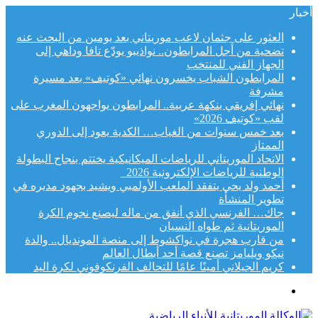
أخبار
العثور على جثمان لاعب موريتاني بعد يومين من البحث عنه
تضحية من أجل المرابطون.. نواذيبو يودّع تافا وداهي إلى
الجهاز الفني للمنتخب
المرابطون الشباب يخسرون نهائي «كوتيف» بعد مسيرة
مشرفة
نهائي إفريقي بنكهة عربية.. المرابطون يواجهون المغرب على
لقب «كوتيف 2026»
بعد خمس سنوات من الغياب… الكدية يعود إلى الدوري
الممتاز
الاتحاد الموريتاني للرياضات الميكانيكية يختتم بنجاح البطولة
الوطنية للرياضات الإلكترونية 2026
أحمد ولد يحي يتفقد الملعب الأولمبي ويشيد بجهود مديره في
تطوير المنشأة
جاك… الفرنسي الذي أنفق من ماله ليصنع نجوم الكرة
الموريتانية ثم طواه النسيان
من قارب هجرة في نواكشوط إلى منصة المونديال.. والدة
نيكو ويليامز تصنع قصة أحد أبطال العالم
كريم الجيلاني أمينًا عامًا للتحالف الفرنكوفوني لكرة اليد
القائمة