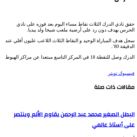
حقق نادي الدرك الثلاث نقاط مساء اليوم بعد فوزه على نادي
الحرس بهدف دون رد على أرضية ملعب شيخا ولد بيديا.
سجل هدف المباراة الوحيد و النقاط الثلاث اللاعب عليون أفلي عند
الدقيقة 80’.
الدرك وصل للنقطة 18 في المركز التاسع مبتعدا عن مراكز الهبوط
طباعة
لينكدإن
مشاركة
بينتيريست
فيسبوك
تويتر
عبر
مقالات ذات صلة
البريد
البطل الصغير محمد عبد الرحمن يقاوم الألم وينتصر
على أستاذ عالمي