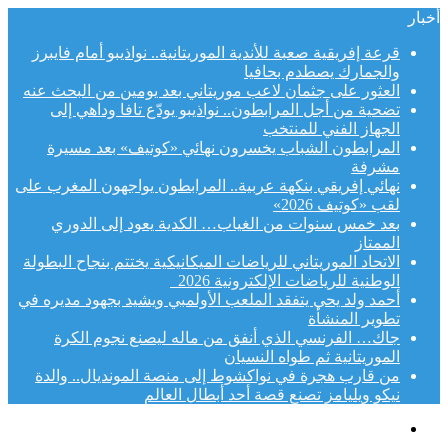
أخبار
قرعة إفريقية صعبة للأندية الموريتانية.. نواذيبو أمام فايبرز
والجمارك يصطدم بحافيا
العثور على جثمان لاعب موريتاني بعد يومين من البحث عنه
تضحية من أجل المرابطون.. نواذيبو يودّع تافا وداهي إلى
الجهاز الفني للمنتخب
المرابطون الشباب يخسرون نهائي «كوتيف» بعد مسيرة
مشرفة
نهائي إفريقي بنكهة عربية.. المرابطون يواجهون المغرب على
لقب «كوتيف 2026»
بعد خمس سنوات من الغياب… الكدية يعود إلى الدوري
الممتاز
الاتحاد الموريتاني للرياضات الميكانيكية يختتم بنجاح البطولة
الوطنية للرياضات الإلكترونية 2026
أحمد ولد يحي يتفقد الملعب الأولمبي ويشيد بجهود مديره في
تطوير المنشأة
جاك… الفرنسي الذي أنفق من ماله ليصنع نجوم الكرة
الموريتانية ثم طواه النسيان
من قارب هجرة في نواكشوط إلى منصة المونديال.. والدة
نيكو ويليامز تصنع قصة أحد أبطال العالم
القائمة