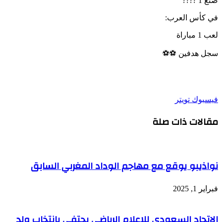
صنع
1
????
في
كأس
العرب
:
لعب
1
مباراة
سجل
هدفين
⚽️⚽️
طباعة
لينكدإن
مشاركة
بينتيريست
فيسبوك
تويتر
عبر
مقالات ذات صلة
البريد
نواذيبو يوقع مع مهاجم الوداد المغربي السابق
فبراير 1, 2025
الاتحاد السعودي للإعلام الرياضي يحتفي بانتخاب ولد