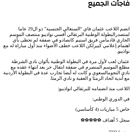
فاجأت الجميع
انضم
اللاعب
عثمان
فاي
“
السنغالي
الجنسية
”
ذو
ال
29
عاما
لمتصدر
البطولة
الوطنية
البرتقالي
أفسي
نواذيبو
منتصف
الموسم
الجاري
قادما
من
فريق
اسنيم
كانصادو
في
صفقة
لم
تحظى
بأي
اهتمام
إعلامي
كبير
لكن
اللاعب
خطف
الأضواء
منذ
أول
مباراة
له
مع
نواذيبو
.
عثمان
لعب
لأول
مرة
في
البطولة
الوطنية
بألوان
نادي
الشرطة
مطلع
الموسم
المنصرم
في
صفقة
انتقال
حر
بعد
انتهاء
عقده
مع
نادي
النجوم
السعوي
و
كانت
له
أيضا
تجارب
عدة
في
البطولة
الأردنية
مع
أندية
اتحاد
الرمثا
و
العقبة
و
نادي
الرمثا
.
اللاعب
منذ
انضمامه
للبرتقالي
انواذيبو
:
في
الدوري
الوطني
:
خاض
5
مباريات
(4
كأساسي
)
سجل
5
أهداف
⚽️⚽️⚽️⚽️⚽️