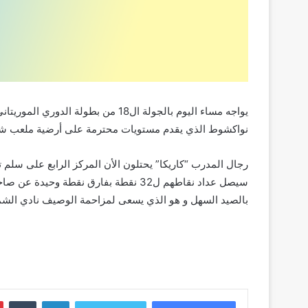
يواجه مساء اليوم بالجولة ال18 من بطو
نواكشوط الذي يقدم مستويات محترمة على أرضية ملعب شيخا
رجال المدرب “كاريكا” يحتلون الأن المركز الرابع على سلم ت
بالصيد السهل و هو الذي يسعى لمزاحمة الوصيف نادي الشم
لينكدإن