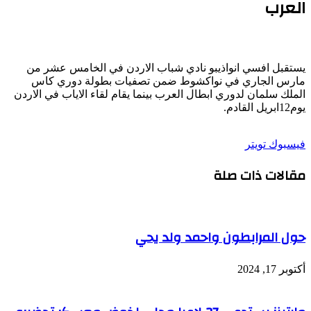
العرب
يستقبل افسي انواذيبو نادي شباب الاردن في الخامس عشر من
مارس الجاري في نواكشوط ضمن تصفيات بطولة دوري كاس
الملك سلمان لدوري ابطال العرب بينما يقام لقاء الاياب في الاردن
يوم12ابريل القادم.
طباعة
لينكدإن
مشاركة
بينتيريست
فيسبوك
تويتر
عبر
مقالات ذات صلة
البريد
حول المرابطون واحمد ولد يحي
أكتوبر 17, 2024