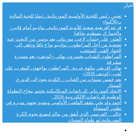
أخبار
تعيين رئيس اللجنة الأولمبية الموريتانية رئيسًا للجنة المالية
بـ«الأكنوا»
قرعة إفريقية صعبة للأندية الموريتانية.. نواذيبو أمام فايبرز
والجمارك يصطدم بحافيا
العثور على جثمان لاعب موريتاني بعد يومين من البحث عنه
تضحية من أجل المرابطون.. نواذيبو يودّع تافا وداهي إلى
الجهاز الفني للمنتخب
المرابطون الشباب يخسرون نهائي «كوتيف» بعد مسيرة
مشرفة
نهائي إفريقي بنكهة عربية.. المرابطون يواجهون المغرب على
لقب «كوتيف 2026»
بعد خمس سنوات من الغياب… الكدية يعود إلى الدوري
الممتاز
الاتحاد الموريتاني للرياضات الميكانيكية يختتم بنجاح البطولة
الوطنية للرياضات الإلكترونية 2026
أحمد ولد يحي يتفقد الملعب الأولمبي ويشيد بجهود مديره في
تطوير المنشأة
جاك… الفرنسي الذي أنفق من ماله ليصنع نجوم الكرة
الموريتانية ثم طواه النسيان
القائمة