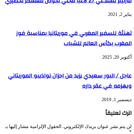
مارتينز يستدعي 27 لاعبا محلي لخوض معسكر تحضيري
يناير 2, 2021
تهنئة للسفير المغربي في موريتانيا بمناسبة فوز
المغرب بكأس العالم للشباب
أكتوبر 20, 2025
عاجل / البور سعيدي يزيد من احزان نواذيبو الموريتاني
ويهزمه في عقر داره
ديسمبر 1, 2019
اترك تعليقاً
لن يتم نشر عنوان بريدك الإلكتروني.
الحقول الإلزامية مشار إليها بـ
*