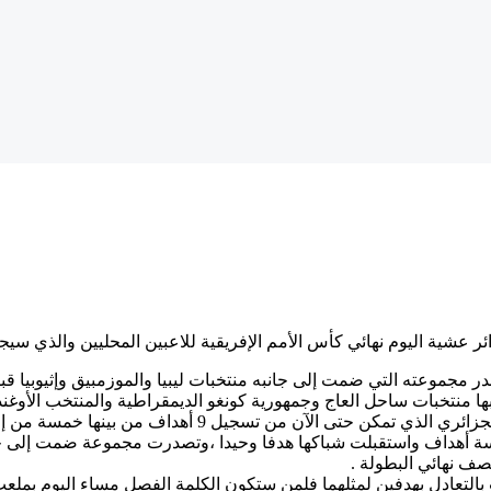
ر عشية اليوم نهائي كأس الأمم الإفريقية للاعبين المحليين والذي سيجم
مجموعته التي ضمت إلى جانبه منتخبات ليبيا والموزمبيق وإثيوبيا قبل
 منتخبات ساحل العاج وجمهورية كونغو الديمقراطية والمنتخب الأوغند
نها خمسة من إمضاء هداف البطولة حتى الآن أيمن محيوص وبشباك نظيفة .
مسة أهداف واستقبلت شباكها هدفا وحيدا ،وتصدرت مجموعة ضمت إلى جان
صف نهائي البطولة .
ت بالتعادل بهدفين لمثلهما فلمن ستكون الكلمة الفصل مساء اليوم بملعب 