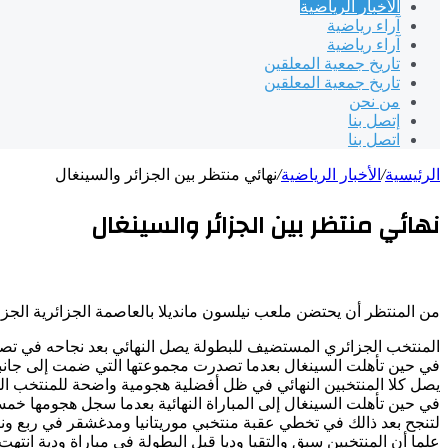
الأخبار الرياضية
آراء رياضية
آراء رياضية
تاريخ جمعية المعلقين
تاريخ جمعية المعلقين
من نحن
إتصل بنا
اتصل بنا
الرئيسية
/
الأخبار الرياضية
/
نهائي منتظر بين الجزائر والسينغال
نهائي منتظر بين الجزائر والسينغال
من المنتظر أن يحتضن ملعب نيلسون مانديلا بالعاصمة الجزائرية الجزائ
المنتخب الجزائري المستضيف للبطولة يصل النهائي بعد نجاحه في تصدر 
في حين تأهلت السينغال بعدما تصدرت مجموعتها التي ضمت إلى جانبها
يصل كلا المنتخبين النهائي في ظل أفضلية هجومية واضحة للمنتخب الجزائري الذي تمكن حتى الآن من تسجيل 9 أهداف من بي
في حين تأهلت السينغال إلى المباراة النهائية بعدما سجل هجومها خ
لتنجح بعد ذالك في تخطي عقبة منتخبي موريتانيا ومدغشقر في ربع ون
علما أن المنتخبين سبق والتقيا وديا قبل البطولة في مباراة ودية انته