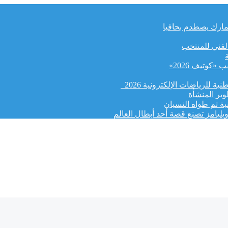
لجمارك يصطدم بحافيا
الفني للمنتخب
كوتيف 2026»
ة للرياضات الإلكترونية 2026
وير المنشأة
ة ثم طواه النسيان
يليامز تصنع قصة أحد أبطال العالم