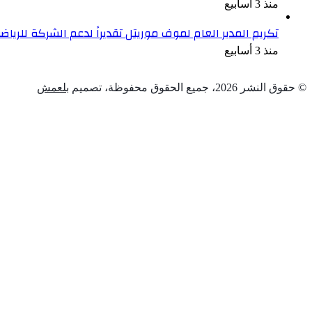
منذ 3 أسابيع
تكريم المدير العام لموف موريتل تقديراً لدعم الشركة للرياضة
منذ 3 أسابيع
© حقوق النشر 2026، جميع الحقوق محفوظة، تصميم
بلعمش
زر
تويتر
تيلقرام
واتساب
فيسبوك
الذهاب
إلى
الأعلى