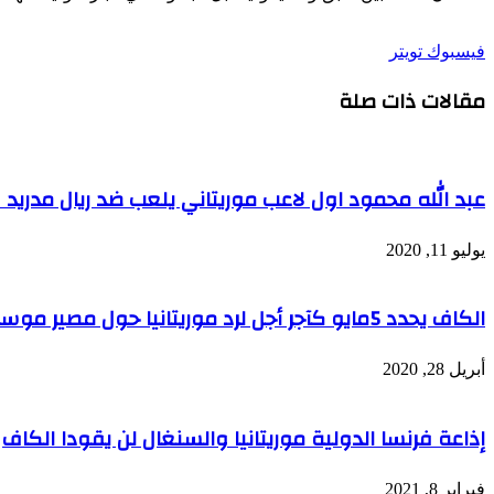
طباعة
لينكدإن
مشاركة
بينتيريست
فيسبوك
تويتر
عبر
مقالات ذات صلة
البريد
عبد الله محمود اول لاعب موريتاني يلعب ضد ريال مدريد ف
يوليو 11, 2020
الكاف يحدد 5مايو كآجر أجل لرد موريتانيا حول مصير موسمها الرياضي
أبريل 28, 2020
إذاعة فرنسا الدولية موريتانيا والسنغال لن يقودا الكاف
فبراير 8, 2021