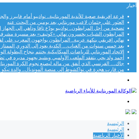
أخبار
قرعة إفريقية صعبة للأندية الموريتانية.. نواذيبو أمام فايبرز وا
العثور على جثمان لاعب موريتاني بعد يومين من البحث عنه
تضحية من أجل المرابطون.. نواذيبو يودّع تافا وداهي إلى الجهاز 
المرابطون الشباب يخسرون نهائي «كوتيف» بعد مسيرة مشرفة
نهائي إفريقي بنكهة عربية.. المرابطون يواجهون المغرب على لقب «
بعد خمس سنوات من الغياب… الكدية يعود إلى الدوري الممتاز
الاتحاد الموريتاني للرياضات الميكانيكية يختتم بنجاح البطولة الوطني
أحمد ولد يحي يتفقد الملعب الأولمبي ويشيد بجهود مديره في تط
جاك… الفرنسي الذي أنفق من ماله ليصنع نجوم الكرة الموريتاني
من قارب هجرة في نواكشوط إلى منصة المونديال.. والدة نيكو و
القائمة
بحث
عن
الرئيسية
الرئيسية
الأخبار الرياضية