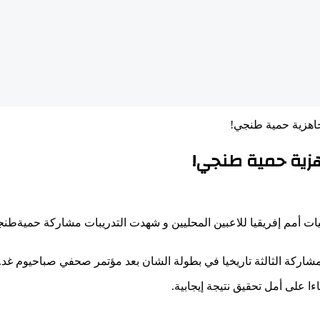
جاهزية حمية طنجي!
اهزية حمية طنجي!
يات
أمم
إفريقيا
للاعبين
المحليين
و
شهدت
التدريبات
مشاركة
حمية
طنج
مشاركة
الثالثة
تاريخيا
في
بطولة
الشان
بعد
مؤتمر
صحفي
صباح
يوم
غد
.
ءا
على
أمل
تحقيق
نتيجة
إيجابية
.