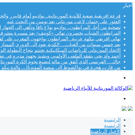
أخبار
قرعة إفريقية صعبة للأندية الموريتانية.. نواذيبو أمام فايبرز وا
العثور على جثمان لاعب موريتاني بعد يومين من البحث عنه
تضحية من أجل المرابطون.. نواذيبو يودّع تافا وداهي إلى الجهاز 
المرابطون الشباب يخسرون نهائي «كوتيف» بعد مسيرة مشرفة
نهائي إفريقي بنكهة عربية.. المرابطون يواجهون المغرب على لقب «
بعد خمس سنوات من الغياب… الكدية يعود إلى الدوري الممتاز
الاتحاد الموريتاني للرياضات الميكانيكية يختتم بنجاح البطولة الوطني
أحمد ولد يحي يتفقد الملعب الأولمبي ويشيد بجهود مديره في تط
جاك… الفرنسي الذي أنفق من ماله ليصنع نجوم الكرة الموريتاني
من قارب هجرة في نواكشوط إلى منصة المونديال.. والدة نيكو و
القائمة
بحث
عن
الرئيسية
الرئيسية
الأخبار الرياضية