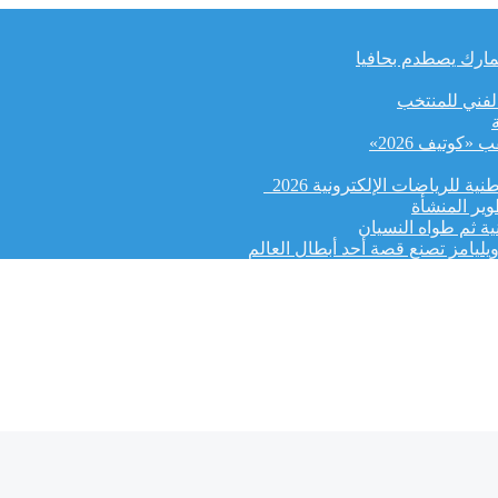
لجمارك يصطدم بحافيا
الفني للمنتخب
كوتيف 2026»
ة للرياضات الإلكترونية 2026
وير المنشأة
ة ثم طواه النسيان
يليامز تصنع قصة أحد أبطال العالم