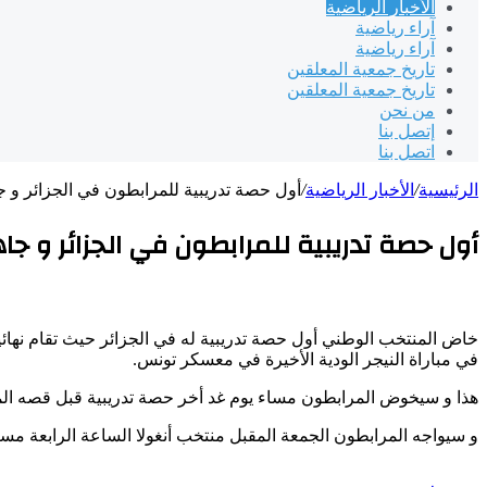
الأخبار الرياضية
آراء رياضية
آراء رياضية
تاريخ جمعية المعلقين
تاريخ جمعية المعلقين
من نحن
إتصل بنا
اتصل بنا
الرئيسية
/
الأخبار الرياضية
/
أول حصة تدريبية للمرابطون في الجزائر و 
أول حصة تدريبية للمرابطون في الجزائر و ج
خاض
المنتخب
الوطني
أول
حصة
تدريبية
له
في
الجزائر
حيث
تقام
نهائ
في
مباراة
النيجر
الودية
الأخيرة
في
معسكر
تونس
.
هذا
و
سيخوض
المرابطون
مساء
يوم
غد
أخر
حصة
تدريبية
قبل
قصه
ال
و
سيواجه
المرابطون
الجمعة
المقبل
منتخب
أنغولا
الساعة
الرابعة
مسا