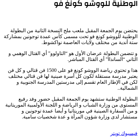
الوطنية للووشو كونغ فو
يحتضن
يوم
الجمعة
المقبل
ملعب
ملح
النسخة
الثانية
من
البطولة
الوطنية
للووشو
كونغ
فو
تحت
مسمى
كأس
عمدة
توجونين
بمشاركة
ستة
أندية
من
مختلف
ولايات
العاصمة
نواكشوط
.
و
تتضمن
البطولة
عرضان
الأول
هو
“التاولوو”
أي
القتال
الوهمي
و
الثاني
“السانداا”
أي
القتال
المباشر
.
هذا
و
تحتوي
رياضة
الووشو
كونغ
فو
على
1500
فن
قتالي
و
كل
فن
يعتبر
مدرسة
مستقلة
لكون
كل
أسرة
صينية
لها
فن
قتالي
مختلف
لكن
في
الإطار
العام
تقسم
إلى
مدرستين
المدرسة
الجنوبية
و
الشمالية
..
البطولة
الوطنية
ستشهد
يوم
الجمعة
المقبل
حضور
وفد
رفيع
المستوى
من
وزارة
الشباب
و
الرياضة
و
اللجنة
الأولمبية
الموريتانية
و
من
السفارة
الصينية
في
موريتانيا
و
أيضا
عمدة
توجونين
و
مستشار
لدى
وزارة
شؤون
المرأة
و
عدة
شخصيات
سامية
.
طباعة
لينكدإن
مشاركة
بينتيريست
فيسبوك
تويتر
عبر