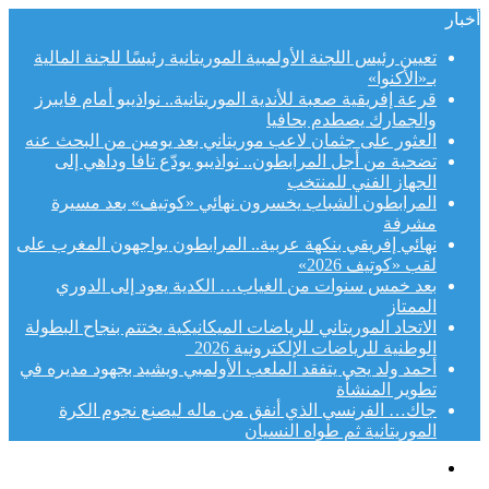
أخبار
تعيين رئيس اللجنة الأولمبية الموريتانية رئيسًا للجنة المالية
بـ«الأكنوا»
قرعة إفريقية صعبة للأندية الموريتانية.. نواذيبو أمام فايبرز
والجمارك يصطدم بحافيا
العثور على جثمان لاعب موريتاني بعد يومين من البحث عنه
تضحية من أجل المرابطون.. نواذيبو يودّع تافا وداهي إلى
الجهاز الفني للمنتخب
المرابطون الشباب يخسرون نهائي «كوتيف» بعد مسيرة
مشرفة
نهائي إفريقي بنكهة عربية.. المرابطون يواجهون المغرب على
لقب «كوتيف 2026»
بعد خمس سنوات من الغياب… الكدية يعود إلى الدوري
الممتاز
الاتحاد الموريتاني للرياضات الميكانيكية يختتم بنجاح البطولة
الوطنية للرياضات الإلكترونية 2026
أحمد ولد يحي يتفقد الملعب الأولمبي ويشيد بجهود مديره في
تطوير المنشأة
جاك… الفرنسي الذي أنفق من ماله ليصنع نجوم الكرة
الموريتانية ثم طواه النسيان
القائمة