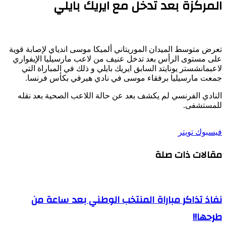
المركزة بعد تدخل مع ايريك بايلي
تعرض
متوسط
الميدان
الموريتاني
ألميكا
موسى
اندياي
لإصابة
قوية
على
مستوى
الرأس
بعد
تدخل
عنيف
من
لاعب
مارسيليا
الإيفواري
لاعب
مانشستر
يونايتد
السابق
ايريك
بايلي
و
ذلك
في
المباراة
التي
جمعت
مارسيليا
برفقاء
موسى
في
نادي
هيرفي
بكأس
فرنسا
.
النادي
الفرنسي
لم
يكشف
بعد
عن
حالة
اللاعب
الصحية
بعد
نقله
للمستشفى
.
طباعة
لينكدإن
مشاركة
بينتيريست
فيسبوك
تويتر
عبر
مقالات ذات صلة
البريد
نفاذ تذاكر مباراة المنتخب الوطني بعد ساعة من
طرحها!!