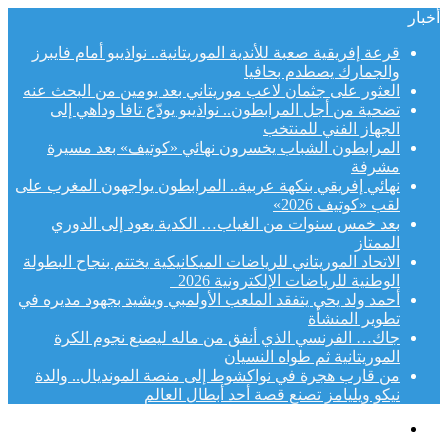
أخبار
قرعة إفريقية صعبة للأندية الموريتانية.. نواذيبو أمام فايبرز
والجمارك يصطدم بحافيا
العثور على جثمان لاعب موريتاني بعد يومين من البحث عنه
تضحية من أجل المرابطون.. نواذيبو يودّع تافا وداهي إلى
الجهاز الفني للمنتخب
المرابطون الشباب يخسرون نهائي «كوتيف» بعد مسيرة
مشرفة
نهائي إفريقي بنكهة عربية.. المرابطون يواجهون المغرب على
لقب «كوتيف 2026»
بعد خمس سنوات من الغياب… الكدية يعود إلى الدوري
الممتاز
الاتحاد الموريتاني للرياضات الميكانيكية يختتم بنجاح البطولة
الوطنية للرياضات الإلكترونية 2026
أحمد ولد يحي يتفقد الملعب الأولمبي ويشيد بجهود مديره في
تطوير المنشأة
جاك… الفرنسي الذي أنفق من ماله ليصنع نجوم الكرة
الموريتانية ثم طواه النسيان
من قارب هجرة في نواكشوط إلى منصة المونديال.. والدة
نيكو ويليامز تصنع قصة أحد أبطال العالم
القائمة