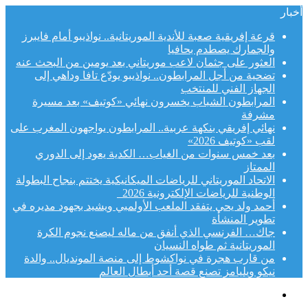
أخبار
قرعة إفريقية صعبة للأندية الموريتانية.. نواذيبو أمام فايبرز
والجمارك يصطدم بحافيا
العثور على جثمان لاعب موريتاني بعد يومين من البحث عنه
تضحية من أجل المرابطون.. نواذيبو يودّع تافا وداهي إلى
الجهاز الفني للمنتخب
المرابطون الشباب يخسرون نهائي «كوتيف» بعد مسيرة
مشرفة
نهائي إفريقي بنكهة عربية.. المرابطون يواجهون المغرب على
لقب «كوتيف 2026»
بعد خمس سنوات من الغياب… الكدية يعود إلى الدوري
الممتاز
الاتحاد الموريتاني للرياضات الميكانيكية يختتم بنجاح البطولة
الوطنية للرياضات الإلكترونية 2026
أحمد ولد يحي يتفقد الملعب الأولمبي ويشيد بجهود مديره في
تطوير المنشأة
جاك… الفرنسي الذي أنفق من ماله ليصنع نجوم الكرة
الموريتانية ثم طواه النسيان
من قارب هجرة في نواكشوط إلى منصة المونديال.. والدة
نيكو ويليامز تصنع قصة أحد أبطال العالم
القائمة