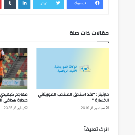
فيسبوك
تويتر
مقالات ذات صلة
مارتينز : “لقد استحق المنتخب الموريتاني
مهاجم كيهيدي ي
الخسارة “
صدارة هدافي ال
سبتمبر 8, 2019
يناير 8, 2025
اترك تعليقاً