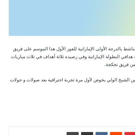
لناشط
بالدرجة
الأولى
الإماراتية
للفوز
الأول
هذا
الموسم
على
فريق
هدافي
البطولة
الإماراتية
وفي
رصيده
ثلاثة
أهداف
في
ثلاث
مباريات
ن
فريق
تجكجة
.
ن
الشيخ
الولي
يخوض
لأول
مرة
تجربة
احترافية
بعد
صولات
و
جولات
بينتيريست
مشاركة عبر البريد
طباعة