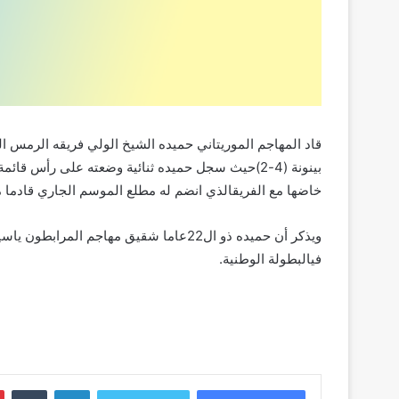
قاد
المهاجم
الموريتاني
حميده
الشيخ
الولي
فريقه
الرمس
ا
بينونة
(
4-2
)
حيث
سجل
حميده
ثنائية
وضعته
على
رأس
قائمة
خاضها
مع
الفريق
الذي
انضم
له
مطلع
الموسم
الجاري
قادما
م
ويذكر
أن
حميده
ذو
ال
22
عاما
شقيق
مهاجم
المرابطون
ياسي
في
البطولة
الوطنية
.
لينكدإن