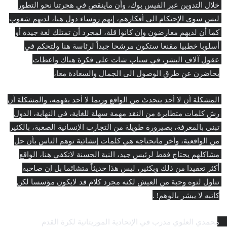
خلال التدوين عبر الفيس بوك، وأن ماينقص في هجرتنا نحو التطور 
ليس سوى الإحتكام الى أفكارهم، إنهم رؤساء دول هنا، لديهم شعوب 
كما أن لديهم معارضون وإن كانوا قلة، لمجرد أن تمتلك لغة جيدة أو 
أسلوبا خطبيا مقنعا ستكون مرشحا جيداً لرئاسة هنا ولتحكم في 
عقول آلاف البشر، في سناب شات على فكرة هناك واعظات 
يحاضرن عن طرق الوصول الى الجمال والسعادة معا،
المشكلة أن لا أحد يتحدث من الواقع وربما لا أحد يفهمه، والمشكلة أن 
رش كلمات متطايرة من النقد مهمة سهلة للغاية، في النهاية، الدول 
تبنى بالمعرفة، بصيرورة طويلة من التجارب الإنسانية الصعبة، بالكثير 
من الواقعية، وأخر مانحتاجه هي كلمات إنشائية توهم الناس بأن حل 
مشاكلهم يحتاج فقط لرئيس جيد، النية الحسنة لاتكفي هنا، الواقع 
أكثر تعقيدا من ذلك وبكثير، ليس هذا حديثاً متشائما بل إن صاحبه 
تناول لتوه وجبة من العيش لكنه مجرد كلام قد لايكون مؤسسا لكن 
كاتبه لا يبشر بالوهم! .
محمدي العلوي مدرب في الإتحادية الموريتانية لكرة القدم 