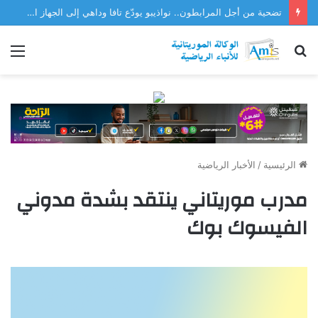
تضحية من أجل المرابطون.. نواذيبو يودّع تافا وداهي إلى الجهاز الفني للمنتخب
بحث
الق
عن
الرئيسية
/
الأخبار الرياضية
مدرب موريتاني ينتقد بشدة مدوني
الفيسوك بوك