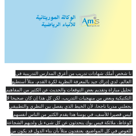
نا شخص أملك شهادات تدريب من أعرق المدارس التدريبية في 
العالم، لدي إدراك جيد بالمعرفة النظرية لكرة القدم، مثلاً أستطيع 
تحليل مباراة وتقديم بعض التوقعات والحديث عن الكثير من المفاهيم 
التكتيكية وبعض من منهجيات التدريب، لكن كل هذا إن كان صحيحا لا 
يجعلني مدربا ناجحا، لأن الخيط الذي يفصل بين النظري والتطبيقي 
ليس قصيرا للأسف، في يومنا هذا يقدم الكثير من الناس أنفسهم 
كوعاظ، ملائكة فيس بوك يتحدثون عن كل شىء بل ولديهم الشجاعة 
للغوص في كل المواضيع، يعتقدون مثلاً بأن بناء الدول قد يكون من 