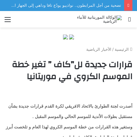
تضحية من أجل المرابطون.. نواذيبو يودّع تافا وداهي إلى الجهاز الفني للمنتخب
بحث
الق
عن
الرئيسية
/
الأخبار الرياضية
قرارات جديدة لل”كاف ” تغير خطة
الموسم الكروي في موريتانيا
أصدرت لجنة الطوارئ بالاتحاد الافريقي لكرة القدم قرارات جديدة بشأن
مستقبل بطولات الأندية للموسم الحالي والموسم المقبل .
وستغير هذه القرارات من خطة الموسم الكروي لهذا العام و تلخصت أبرز