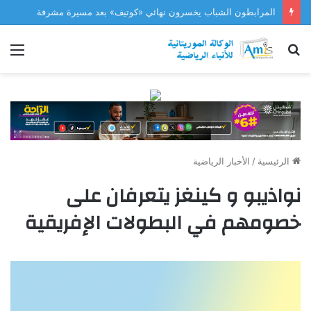
المرابطون الشباب يخسرون نهائي «كوتيف» بعد مسيرة مشرفة
بحث
الق
عن
الرئيسية
/
الأخبار الرياضية
نواذيبو و كينغز يتعرفان على
خصومهم في البطولات الإفريقية