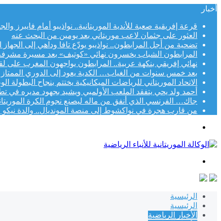
أخبار
قرعة إفريقية صعبة للأندية الموريتانية.. نواذيبو أمام فايبرز وا
العثور على جثمان لاعب موريتاني بعد يومين من البحث عنه
تضحية من أجل المرابطون.. نواذيبو يودّع تافا وداهي إلى الجهاز 
المرابطون الشباب يخسرون نهائي «كوتيف» بعد مسيرة مشرفة
نهائي إفريقي بنكهة عربية.. المرابطون يواجهون المغرب على لقب «
بعد خمس سنوات من الغياب… الكدية يعود إلى الدوري الممتاز
الاتحاد الموريتاني للرياضات الميكانيكية يختتم بنجاح البطولة الوطني
أحمد ولد يحي يتفقد الملعب الأولمبي ويشيد بجهود مديره في تط
جاك… الفرنسي الذي أنفق من ماله ليصنع نجوم الكرة الموريتاني
من قارب هجرة في نواكشوط إلى منصة المونديال.. والدة نيكو و
القائمة
بحث
عن
الرئيسية
الرئيسية
الأخبار الرياضية