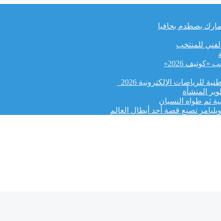
لجمارك يصطدم بحافيا
الفني للمنتخب
كوتيف 2026»
ة للرياضات الإلكترونية 2026
وير المنشأة
ة ثم طواه النسيان
يليامز تصنع قصة أحد أبطال العالم