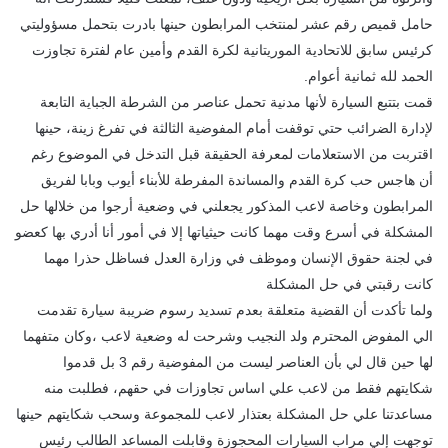
حامل قميص رقم عشر لمنتخب المرابطون حينها بادرت بتحمل مسؤوليتي
كرئيس سابق للاتحادية الموريتانية لكرة القدم وأمين عام لفترة تجاوزت
الحمد لله ثمانية أعوام.
قمت بتتبع السيارة لأنها مدنية تحمل عناصر من الشرطة الجباية التابعة
لإدارة الضرائب حتي توقفت أمام المفوضية الثالثة في تفرغ زينة، حينها
اقتربت من الاستعلامات لمعرفة الحقيقة قبل التدخل في الموضوع رغم
أن هاجس حب كرة القدم والمساندة المفرطة للأبناء أيوب وبابا لفريق
المرابطون وخاصة لاعب المذكور يجعلني في وضعية أرجوا من خلالها حل
المشكلة في أسرع وقت مهما كانت حيثياتها إلا في أمور أنا أدري بها كعضو
في لجنة حقوق الإنسان وموظف في وزارة العدل فساظل حذرا مهما
كانت رقبتي في حل المشكلة
ولما تأكدت أن القضية متعلقة بعدم تسديد رسوم ضريبة سيارة تقدمت
الي المفوض المحترم ولد النجيب وشرحت له وضعية لاعب ،وكان متفهما
لها حين قال لي بأن العناصر ليست من المفوضية رقم 3 بل قدموا
شكايتهم فقط من لاعب علي اساس تجاوزات في حقهم، فطلبت منه
مساعدتنا علي حل المشكلة بعتذار لاعب للمجموعة وسحب شكايتهم حينها
توجهت إلي مراب السيارات المحجوزة وقابلت المساعد الطالب رئيس