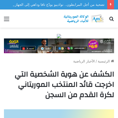
تضحية من أجل المرابطون.. نواذيبو يودّع تافا وداهي إلى الجهاز الفني للمنتخب
بحث
الق
عن
الرئيسية
/
الأخبار الرياضية
الكشف عن هوية الشخصية التي
اخرجت قائد المنتخب الموريتاني
لكرة القدم من السجن